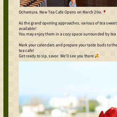
Ochamura, New Tea Cafe Opens on March 20
th
As the grand opening approaches, various of tea sweets
available!
You may enjoy them in a cozy space surrounded by tea 
Mark your calendars and prepare your taste buds to th
tea cafe!
Get ready to sip, savor. We'll see you there