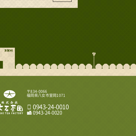
おいしい八女茶販売｜株式会社 大石茶園
〒834-0066
福岡県八女市室岡1071
0943-24-0010
0943-24-0020