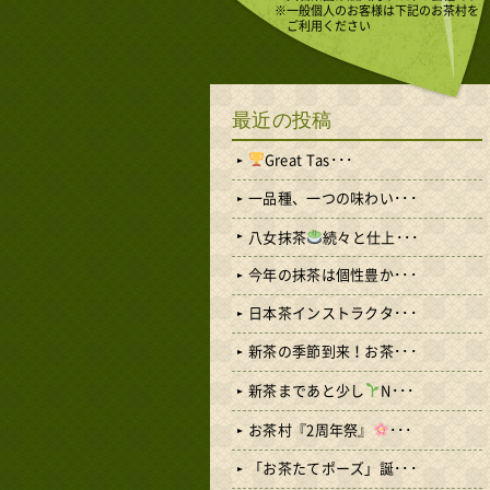
※一般個人のお客様は下記のお茶村を
ご利用ください
最近の投稿
Great Tas･･･
一品種、一つの味わい･･･
八女抹茶
続々と仕上･･･
今年の抹茶は個性豊か･･･
日本茶インストラクタ･･･
新茶の季節到来！お茶･･･
新茶まであと少し
N･･･
お茶村『2周年祭』
･･･
「お茶たてポーズ」誕･･･