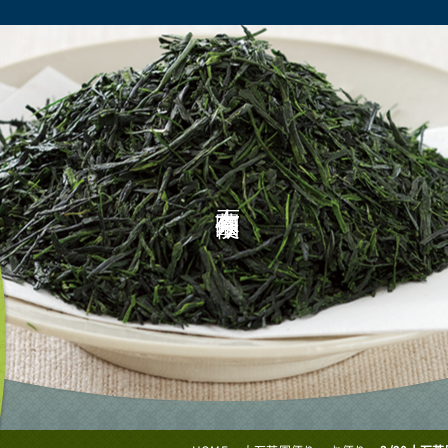
売｜株式会社大石茶園
大石茶園便り
ok
tact