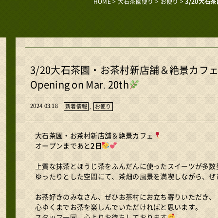
HOME
>
大石茶園便り
>
お便り
>
3/20大石
3/20大石茶園・お茶村新店舗＆絶景カフェ
Opening on Mar. 20th
2024.03.18
新着情報
,
お便り
大石茶園・お茶村新店舗＆絶景カフェ
オープンまであと
2日
上質な抹茶とほうじ茶をふんだんに使ったスイーツが多数
ゆったりとした空間にて、茶畑の風景を満喫しながら、ぜ
お茶好きのみなさん、ぜひお茶村にお立ち寄りいただき、
心ゆくまでお茶を楽しんでいただければと思います。
スタッフ一同、心よりお待ちしております