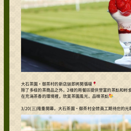
大石茶園・御茶村的新店舖即將開張囉
除了多樣的茶商品之外，2樓的用餐區提供豐富的茶點和輕
在充滿茶香的環境裡，欣賞茶園風光，品嚐茶點
3/20(三)隆重開幕，大石茶園・御茶村全體員工期待您的光