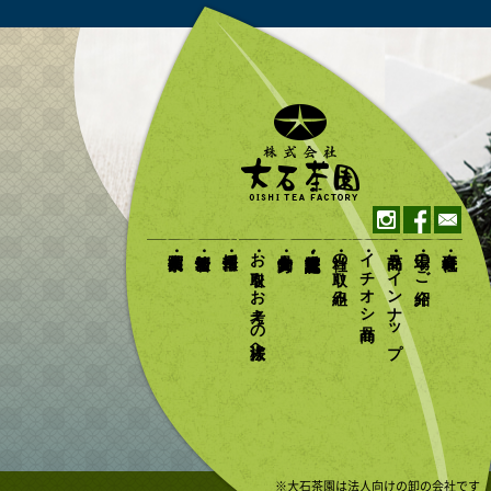
おいしい八女茶販
instagram
facebo
con
大石茶園便り
新着情報
採用情報
お取引をお考えの法人様へ
食品安全方針
受賞・認定・認証歴
当社の取り組み
イチオシ商品
商品ラインナップ
工場のご紹介
会社概要
※大石茶園は法人向けの卸の会社です