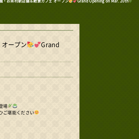
茶園・お茶村新店舗＆絶景カフェ オープン
Grand Opening on Mar. 20th
 オープン
Grand
登場
ひご堪能ください